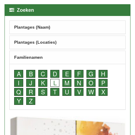
Zoeken
Plantages (Naam)
Plantages (Locaties)
Familienamen
A
B
C
D
E
F
G
H
I
J
K
L
M
N
O
P
Q
R
S
T
U
V
W
X
Y
Z