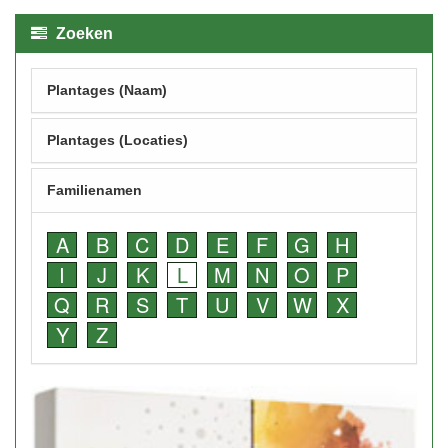
Zoeken
Plantages (Naam)
Plantages (Locaties)
Familienamen
A
B
C
D
E
F
G
H
I
J
K
L
M
N
O
P
Q
R
S
T
U
V
W
X
Y
Z