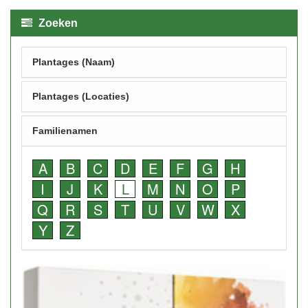
Zoeken
Plantages (Naam)
Plantages (Locaties)
Familienamen
A
B
C
D
E
F
G
H
I
J
K
L
M
N
O
P
Q
R
S
T
U
V
W
X
Y
Z