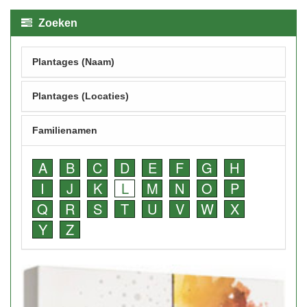
Zoeken
Plantages (Naam)
Plantages (Locaties)
Familienamen
A
B
C
D
E
F
G
H
I
J
K
L
M
N
O
P
Q
R
S
T
U
V
W
X
Y
Z