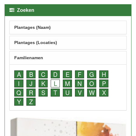
Zoeken
Plantages (Naam)
Plantages (Locaties)
Familienamen
A
B
C
D
E
F
G
H
I
J
K
L
M
N
O
P
Q
R
S
T
U
V
W
X
Y
Z