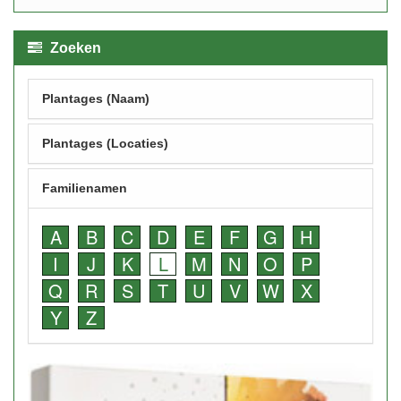
Zoeken
Plantages (Naam)
Plantages (Locaties)
Familienamen
A
B
C
D
E
F
G
H
I
J
K
L
M
N
O
P
Q
R
S
T
U
V
W
X
Y
Z