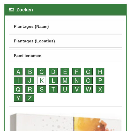
Zoeken
Plantages (Naam)
Plantages (Locaties)
Familienamen
A
B
C
D
E
F
G
H
I
J
K
L
M
N
O
P
Q
R
S
T
U
V
W
X
Y
Z