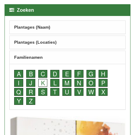
Zoeken
Plantages (Naam)
Plantages (Locaties)
Familienamen
A
B
C
D
E
F
G
H
I
J
K
L
M
N
O
P
Q
R
S
T
U
V
W
X
Y
Z