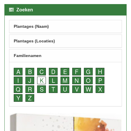
Zoeken
Plantages (Naam)
Plantages (Locaties)
Familienamen
A
B
C
D
E
F
G
H
I
J
K
L
M
N
O
P
Q
R
S
T
U
V
W
X
Y
Z