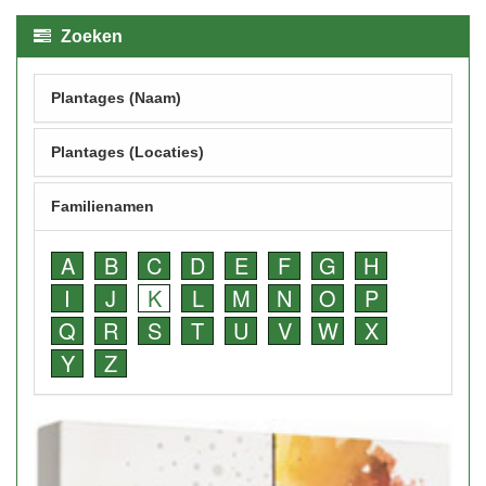
Zoeken
Plantages (Naam)
Plantages (Locaties)
Familienamen
A
B
C
D
E
F
G
H
I
J
K
L
M
N
O
P
Q
R
S
T
U
V
W
X
Y
Z