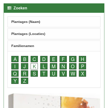
Zoeken
Plantages (Naam)
Plantages (Locaties)
Familienamen
A
B
C
D
E
F
G
H
I
J
K
L
M
N
O
P
Q
R
S
T
U
V
W
X
Y
Z