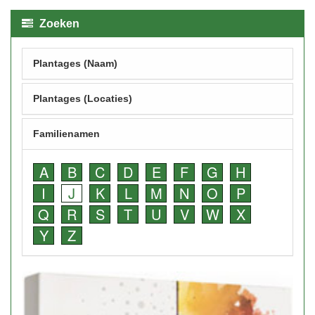
Zoeken
Plantages (Naam)
Plantages (Locaties)
Familienamen
A
B
C
D
E
F
G
H
I
J
K
L
M
N
O
P
Q
R
S
T
U
V
W
X
Y
Z