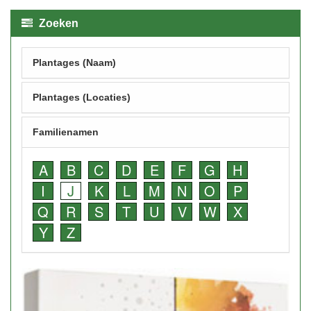
Zoeken
Plantages (Naam)
Plantages (Locaties)
Familienamen
A
B
C
D
E
F
G
H
I
J
K
L
M
N
O
P
Q
R
S
T
U
V
W
X
Y
Z