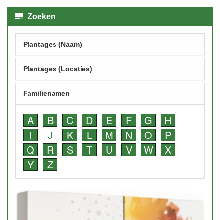
Zoeken
Plantages (Naam)
Plantages (Locaties)
Familienamen
A
B
C
D
E
F
G
H
I
J
K
L
M
N
O
P
Q
R
S
T
U
V
W
X
Y
Z