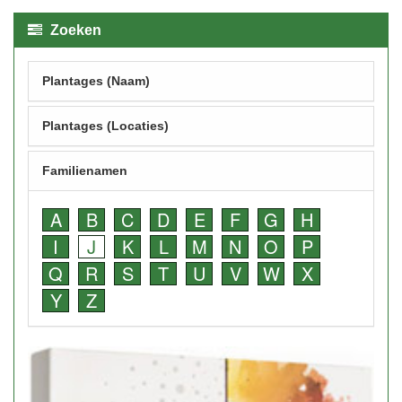
Zoeken
Plantages (Naam)
Plantages (Locaties)
Familienamen
A
B
C
D
E
F
G
H
I
J
K
L
M
N
O
P
Q
R
S
T
U
V
W
X
Y
Z