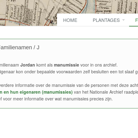
HOME
PLANTAGES
amilienamen / J
milienaam
Jordan
komt als
manumissie
voor in ons archief.
igenaar kon onder bepaalde voorwaarden zelf besluiten een tot slaaf g
verdere informatie over de manumissie van de personen met deze acht
n en hun eigenaren (manumissies)
van het Nationale Archief raadpl
ef voor meer informatie over wat manumissies precies zijn.