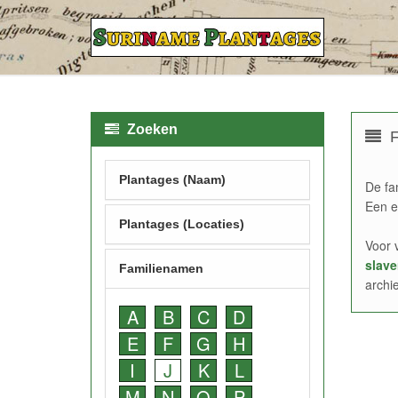
Zoeken
F
Plantages (Naam)
De fa
Een e
Plantages (Locaties)
Voor 
slave
Familienamen
archi
A
B
C
D
E
F
G
H
I
J
K
L
M
N
O
P