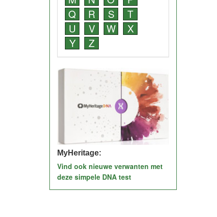
Q
R
S
T
U
V
W
X
Y
Z
MyHeritage:
Vind ook nieuwe verwanten met
deze simpele DNA test