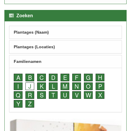
Zoeken
Plantages (Naam)
Plantages (Locaties)
Familienamen
A
B
C
D
E
F
G
H
I
J
K
L
M
N
O
P
Q
R
S
T
U
V
W
X
Y
Z