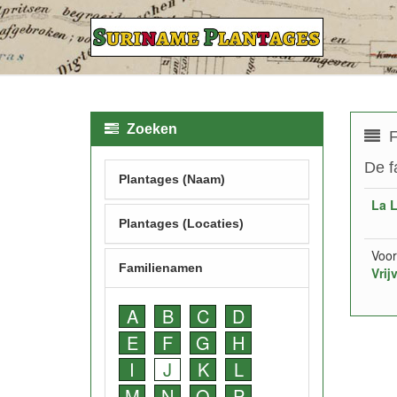
Zoeken
F
De f
Plantages (Naam)
La L
Plantages (Locaties)
Voor
Familienamen
Vrij
A
B
C
D
E
F
G
H
I
J
K
L
M
N
O
P