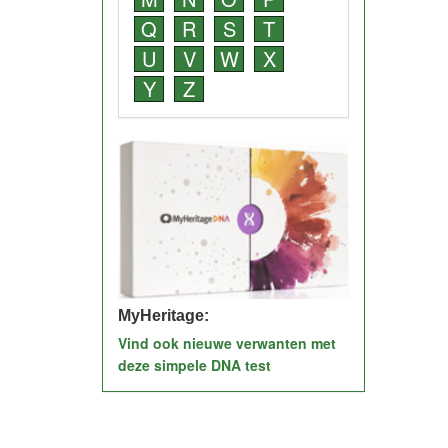
Q
R
S
T
U
V
W
X
Y
Z
MyHeritage:
Vind ook nieuwe verwanten met
deze simpele DNA test