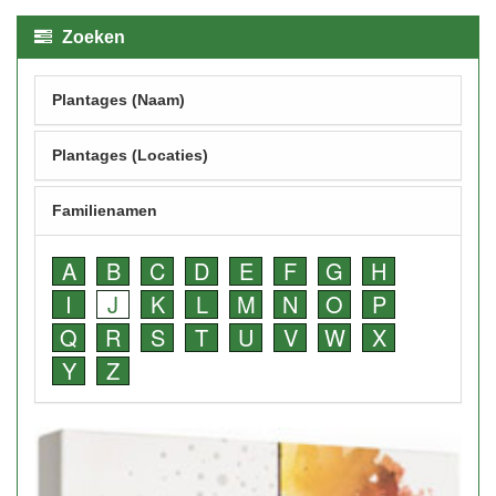
Zoeken
Plantages (Naam)
Plantages (Locaties)
Familienamen
A
B
C
D
E
F
G
H
I
J
K
L
M
N
O
P
Q
R
S
T
U
V
W
X
Y
Z