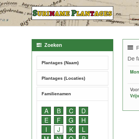
Zoeken
F
De f
Plantages (Naam)
Mon
Plantages (Locaties)
Voor
Familienamen
Vrij
A
B
C
D
E
F
G
H
I
J
K
L
M
N
O
P