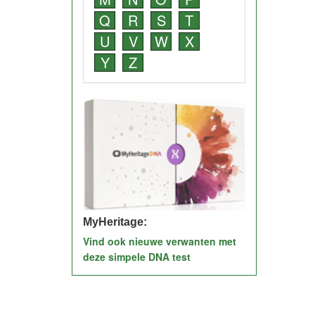
Q
R
S
T
U
V
W
X
Y
Z
MyHeritage:
Vind ook nieuwe verwanten met
deze simpele DNA test