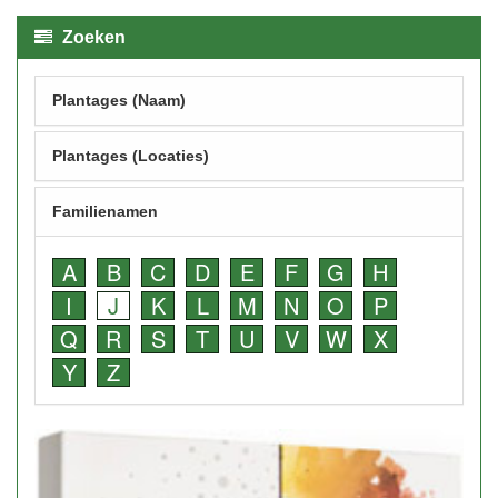
Zoeken
Plantages (Naam)
Plantages (Locaties)
Familienamen
A
B
C
D
E
F
G
H
I
J
K
L
M
N
O
P
Q
R
S
T
U
V
W
X
Y
Z