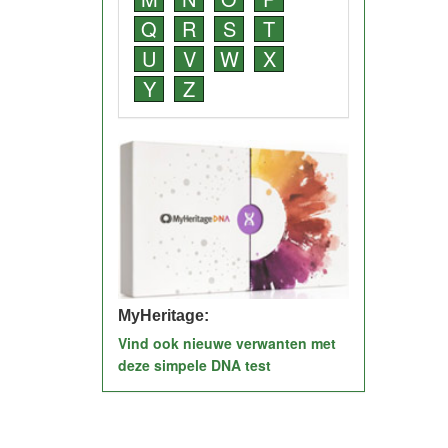
Q
R
S
T
U
V
W
X
Y
Z
MyHeritage:
Vind ook nieuwe verwanten met
deze simpele DNA test