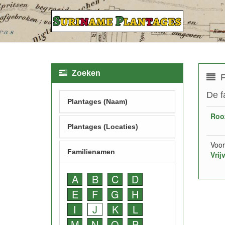
Zoeken
F
De f
Plantages (Naam)
Roo
Plantages (Locaties)
Voor
Familienamen
Vrij
A
B
C
D
E
F
G
H
I
J
K
L
M
N
O
P