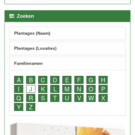
Zoeken
Plantages (Naam)
Plantages (Locaties)
Familienamen
A
B
C
D
E
F
G
H
I
J
K
L
M
N
O
P
Q
R
S
T
U
V
W
X
Y
Z