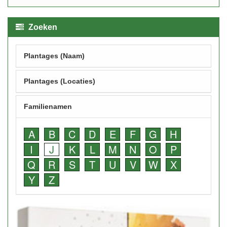
Zoeken
Plantages (Naam)
Plantages (Locaties)
Familienamen
A
B
C
D
E
F
G
H
I
J
K
L
M
N
O
P
Q
R
S
T
U
V
W
X
Y
Z