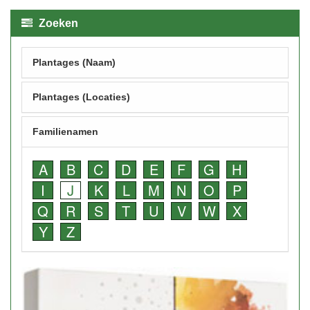
Zoeken
Plantages (Naam)
Plantages (Locaties)
Familienamen
A
B
C
D
E
F
G
H
I
J
K
L
M
N
O
P
Q
R
S
T
U
V
W
X
Y
Z