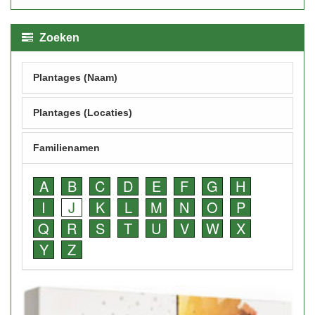
Zoeken
Plantages (Naam)
Plantages (Locaties)
Familienamen
A
B
C
D
E
F
G
H
I
J
K
L
M
N
O
P
Q
R
S
T
U
V
W
X
Y
Z