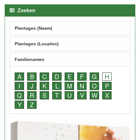
Zoeken
Plantages (Naam)
Plantages (Locaties)
Familienamen
A
B
C
D
E
F
G
H
I
J
K
L
M
N
O
P
Q
R
S
T
U
V
W
X
Y
Z