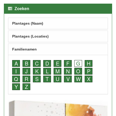
Zoeken
Plantages (Naam)
Plantages (Locaties)
Familienamen
A
B
C
D
E
F
G
H
I
J
K
L
M
N
O
P
Q
R
S
T
U
V
W
X
Y
Z