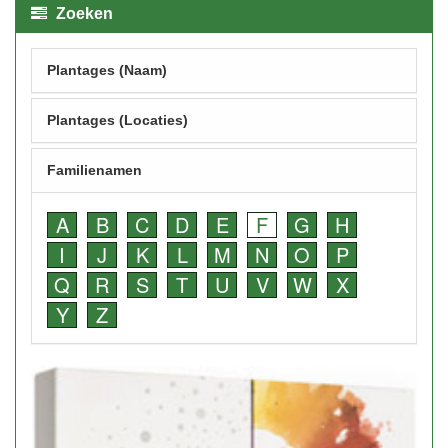
Zoeken
Plantages (Naam)
Plantages (Locaties)
Familienamen
A
B
C
D
E
F
G
H
I
J
K
L
M
N
O
P
Q
R
S
T
U
V
W
X
Y
Z