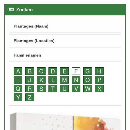
Zoeken
Plantages (Naam)
Plantages (Locaties)
Familienamen
A
B
C
D
E
F
G
H
I
J
K
L
M
N
O
P
Q
R
S
T
U
V
W
X
Y
Z