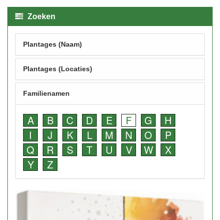
Zoeken
Plantages (Naam)
Plantages (Locaties)
Familienamen
A
B
C
D
E
F
G
H
I
J
K
L
M
N
O
P
Q
R
S
T
U
V
W
X
Y
Z