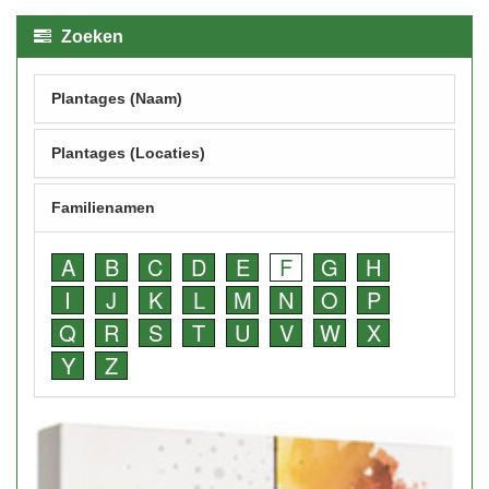
Zoeken
Plantages (Naam)
Plantages (Locaties)
Familienamen
A
B
C
D
E
F
G
H
I
J
K
L
M
N
O
P
Q
R
S
T
U
V
W
X
Y
Z