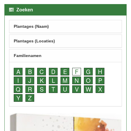
Zoeken
Plantages (Naam)
Plantages (Locaties)
Familienamen
A
B
C
D
E
F
G
H
I
J
K
L
M
N
O
P
Q
R
S
T
U
V
W
X
Y
Z