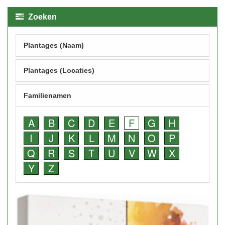
Zoeken
Plantages (Naam)
Plantages (Locaties)
Familienamen
A
B
C
D
E
F
G
H
I
J
K
L
M
N
O
P
Q
R
S
T
U
V
W
X
Y
Z