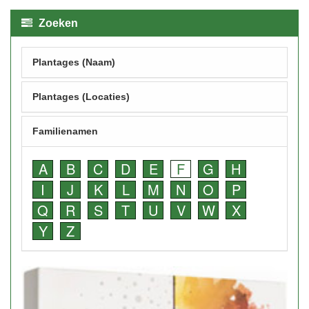
Zoeken
Plantages (Naam)
Plantages (Locaties)
Familienamen
A
B
C
D
E
F
G
H
I
J
K
L
M
N
O
P
Q
R
S
T
U
V
W
X
Y
Z