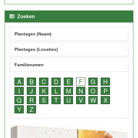
Zoeken
Plantages (Naam)
Plantages (Locaties)
Familienamen
A
B
C
D
E
F
G
H
I
J
K
L
M
N
O
P
Q
R
S
T
U
V
W
X
Y
Z