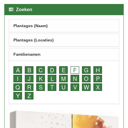
Zoeken
Plantages (Naam)
Plantages (Locaties)
Familienamen
A
B
C
D
E
F
G
H
I
J
K
L
M
N
O
P
Q
R
S
T
U
V
W
X
Y
Z