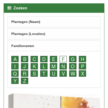
Zoeken
Plantages (Naam)
Plantages (Locaties)
Familienamen
A
B
C
D
E
F
G
H
I
J
K
L
M
N
O
P
Q
R
S
T
U
V
W
X
Y
Z