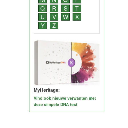
Q
R
S
T
U
V
W
X
Y
Z
MyHeritage:
Vind ook nieuwe verwanten met
deze simpele DNA test