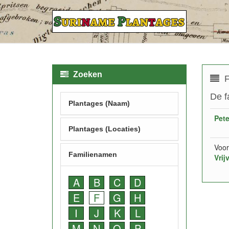
Zoeken
F
De f
Plantages (Naam)
Pet
Plantages (Locaties)
Voor
Familienamen
Vrij
A
B
C
D
E
F
G
H
I
J
K
L
M
N
O
P