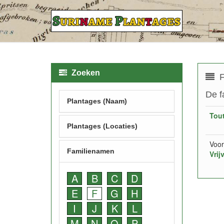
Zoeken
F
De f
Plantages (Naam)
Tout
Plantages (Locaties)
Voor
Familienamen
Vrij
A
B
C
D
E
F
G
H
I
J
K
L
M
N
O
P