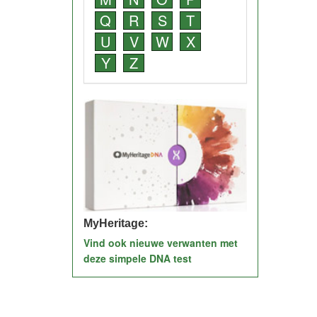
Q
R
S
T
U
V
W
X
Y
Z
MyHeritage:
Vind ook nieuwe verwanten met
deze simpele DNA test