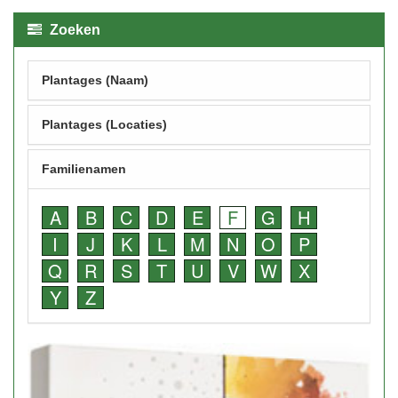
Zoeken
Plantages (Naam)
Plantages (Locaties)
Familienamen
A
B
C
D
E
F
G
H
I
J
K
L
M
N
O
P
Q
R
S
T
U
V
W
X
Y
Z