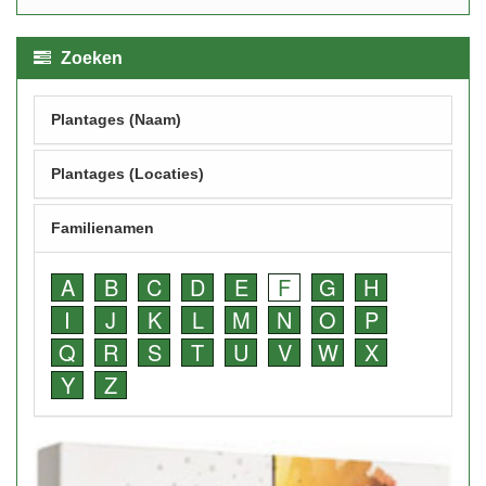
Zoeken
Plantages (Naam)
Plantages (Locaties)
Familienamen
A
B
C
D
E
F
G
H
I
J
K
L
M
N
O
P
Q
R
S
T
U
V
W
X
Y
Z