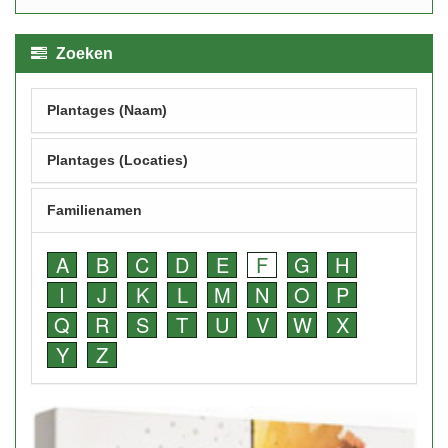
Zoeken
Plantages (Naam)
Plantages (Locaties)
Familienamen
A
B
C
D
E
F
G
H
I
J
K
L
M
N
O
P
Q
R
S
T
U
V
W
X
Y
Z