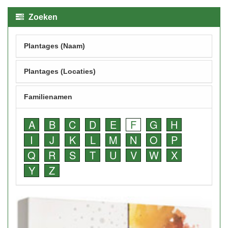
Zoeken
Plantages (Naam)
Plantages (Locaties)
Familienamen
A
B
C
D
E
F
G
H
I
J
K
L
M
N
O
P
Q
R
S
T
U
V
W
X
Y
Z