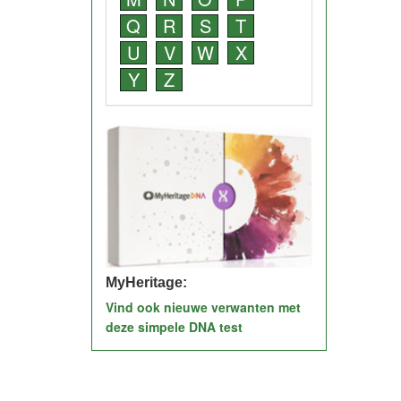
Q
R
S
T
U
V
W
X
Y
Z
MyHeritage:
Vind ook nieuwe verwanten met
deze simpele DNA test