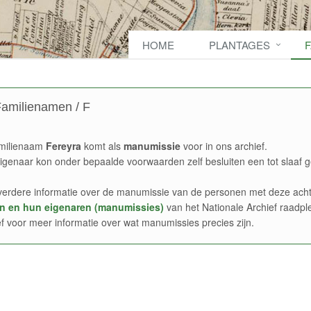
HOME
PLANTAGES
amilienamen / F
milienaam
Fereyra
komt als
manumissie
voor in ons archief.
igenaar kon onder bepaalde voorwaarden zelf besluiten een tot slaaf g
verdere informatie over de manumissie van de personen met deze acht
n en hun eigenaren (manumissies)
van het Nationale Archief raadpl
ef voor meer informatie over wat manumissies precies zijn.