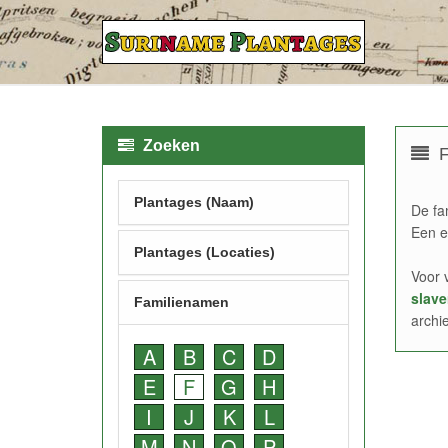
Zoeken
F
Plantages (Naam)
De fa
Een e
Plantages (Locaties)
Voor 
slave
Familienamen
archi
A
B
C
D
E
F
G
H
I
J
K
L
M
N
O
P