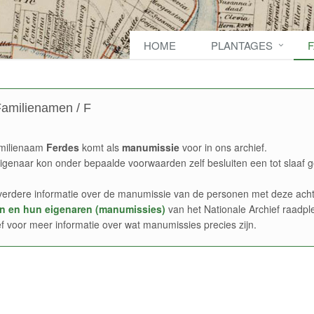
HOME
PLANTAGES
amilienamen / F
milienaam
Ferdes
komt als
manumissie
voor in ons archief.
igenaar kon onder bepaalde voorwaarden zelf besluiten een tot slaaf g
verdere informatie over de manumissie van de personen met deze acht
n en hun eigenaren (manumissies)
van het Nationale Archief raadpl
ef voor meer informatie over wat manumissies precies zijn.