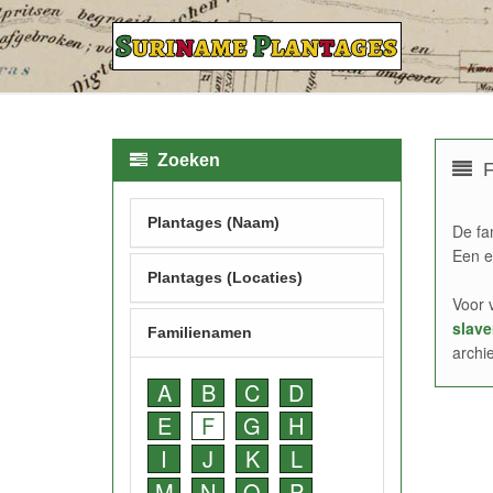
Zoeken
F
Plantages (Naam)
De fa
Een e
Plantages (Locaties)
Voor 
slave
Familienamen
archi
A
B
C
D
E
F
G
H
I
J
K
L
M
N
O
P