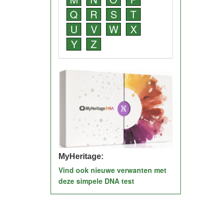
Q
R
S
T
U
V
W
X
Y
Z
MyHeritage:
Vind ook nieuwe verwanten met
deze simpele DNA test