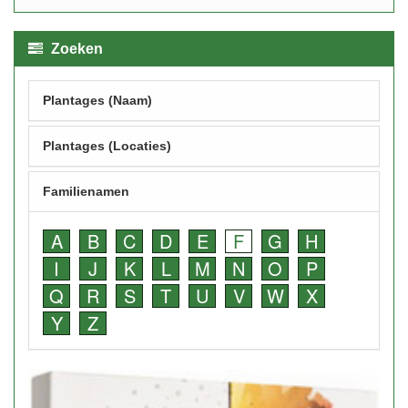
Zoeken
Plantages (Naam)
Plantages (Locaties)
Familienamen
A
B
C
D
E
F
G
H
I
J
K
L
M
N
O
P
Q
R
S
T
U
V
W
X
Y
Z