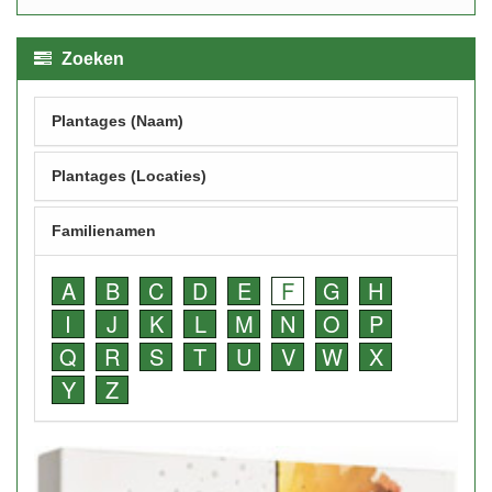
Zoeken
Plantages (Naam)
Plantages (Locaties)
Familienamen
A
B
C
D
E
F
G
H
I
J
K
L
M
N
O
P
Q
R
S
T
U
V
W
X
Y
Z