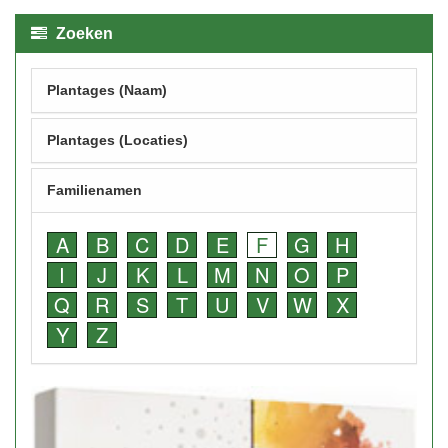
Zoeken
Plantages (Naam)
Plantages (Locaties)
Familienamen
A
B
C
D
E
F
G
H
I
J
K
L
M
N
O
P
Q
R
S
T
U
V
W
X
Y
Z