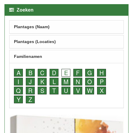
Zoeken
Plantages (Naam)
Plantages (Locaties)
Familienamen
A
B
C
D
E
F
G
H
I
J
K
L
M
N
O
P
Q
R
S
T
U
V
W
X
Y
Z